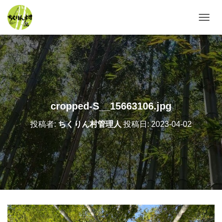
ナ
ビ
ゲ
ー
シ
ョ
ン
を
切
cropped-S__15663106.jpg
り
替
投稿者:
ちくりん村管理人
投稿日:
2023-04-02
え