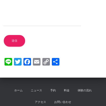
Li
T
F
E
C
共
n
wi
a
m
o
有
e
tt
c
ail
p
er
e
y
b
Li
ホーム
ニュース
予約
料金
体験の流れ
o
n
アクセス
お問い合わせ