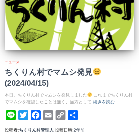
ニュース
ちくりん村でマムシ発見
(2024/04/15)
本日、ちくりん村でマムシを発見しました
これまでちくりん村
でマムシを確認したことは無く、当方として
続きを読む…
Line
Twitter
Facebook
Email
Copy
共
Link
有
投稿者:
ちくりん村管理人
投稿日時:
2年
前