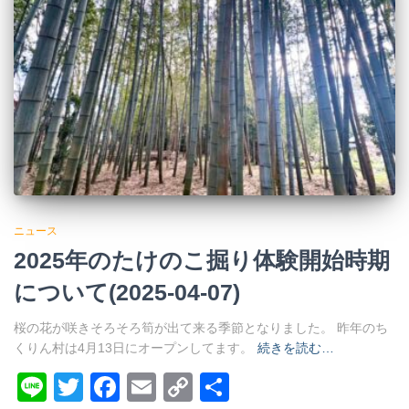
ニュース
2025年のたけのこ掘り体験開始時期
について(2025-04-07)
桜の花が咲きそろそろ筍が出て来る季節となりました。 昨年のち
くりん村は4月13日にオープンしてます。
続きを読む…
Line
Twitter
Facebook
Email
Copy
共