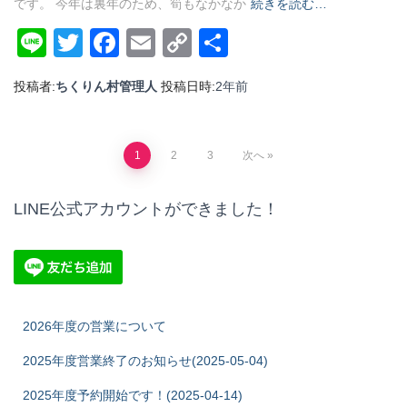
です。 今年は裏年のため、筍もなかなか
続きを読む…
Line
Twitter
Facebook
Email
Copy
共
Link
有
投稿者:
ちくりん村管理人
投稿日時:
2年
前
投
1
2
3
次へ
稿
LINE公式アカウントができました！
の
ペ
ー
2026年度の営業について
ジ
2025年度営業終了のお知らせ(2025-05-04)
2025年度予約開始です！(2025-04-14)
送