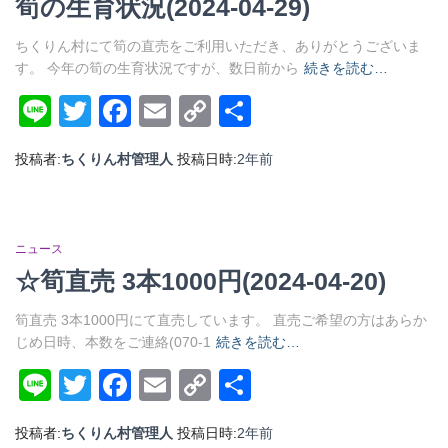
筍の生育状況(2024-04-29)
ちくりん村にて筍の直売をご利用いただき、ありがとうございま
す。 今年の筍の生育状況ですが、数日前から
続きを読む…
Line
Twitter
Facebook
Email
Copy
共
Link
有
投稿者:
ちくりん村管理人
投稿日時:
2年
前
ニュース
☆筍直売 3本1000円(2024-04-20)
筍直売 3本1000円にて直売しています。 直売ご希望の方はあらか
じめ日時、本数をご連絡(070-1
続きを読む…
Line
Twitter
Facebook
Email
Copy
共
Link
有
投稿者:
ちくりん村管理人
投稿日時:
2年
前