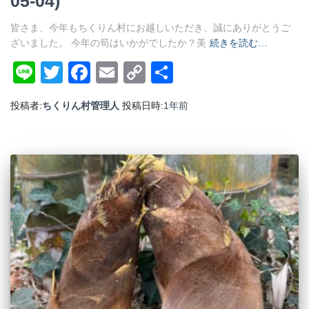
05-04)
皆さま、今年もちくりん村にお越しいただき、誠にありがとうご
ざいました。 今年の筍はいかがでしたか？美
続きを読む…
Line
Twitter
Facebook
Email
Copy
共
Link
有
投稿者:
ちくりん村管理人
投稿日時:
1年
前