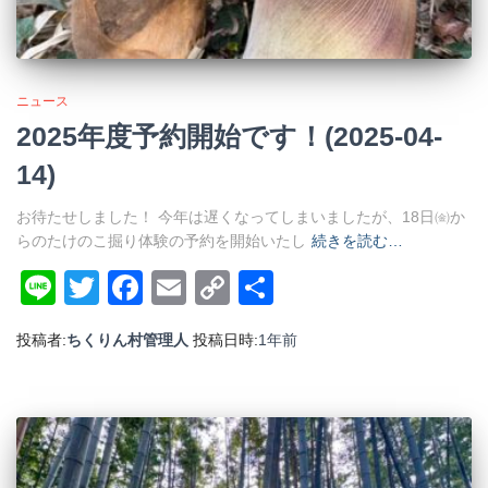
ニュース
2025年度予約開始です！(2025-04-
14)
お待たせしました！ 今年は遅くなってしまいましたが、18日㈮か
らのたけのこ掘り体験の予約を開始いたし
続きを読む…
Line
Twitter
Facebook
Email
Copy
共
Link
有
投稿者:
ちくりん村管理人
投稿日時:
1年
前