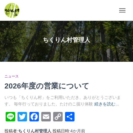
ナ
ビ
ゲ
ー
シ
ちくりん村管理人
ョ
ン
を
切
り
替
ニュース
え
2026年度の営業について
いつも「ちくりん村」をご利用いただき、ありがとうございま
す。 毎年行っておりました、たけのこ掘り体験
続きを読む…
Line
Twitter
Facebook
Email
Copy
共
Link
有
投稿者:
ちくりん村管理人
投稿日時:
4か月
前