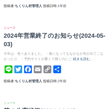
Link
有
投稿者:
ちくりん村管理人
投稿日時:
1年
前
ニュース
2024年営業終了のお知らせ(2024-05-
03)
今年は、色々ありました。 ・春になってもなかなか筍が出てこな
かったり、・予約サイトが重くて開くのにご
続きを読む…
Line
Twitter
Facebook
Email
Copy
共
Link
有
投稿者:
ちくりん村管理人
投稿日時:
2年
前
ニュース