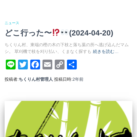
ニュース
どこ行った〜
(2024-04-20)
ちくりん村、東端の樫の木の下枝と落ち葉の所へ逃げ込んだマム
シ。 草刈機で枝を刈り払い、くまなく探すも
続きを読む…
Line
Twitter
Facebook
Email
Copy
共
Link
有
投稿者:
ちくりん村管理人
投稿日時:
2年
前