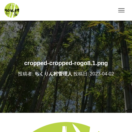
ナ
ビ
ゲ
ー
シ
ョ
ン
を
切
cropped-cropped-rogo8.1.png
り
替
投稿者:
ちくりん村管理人
投稿日:
2023-04-02
え