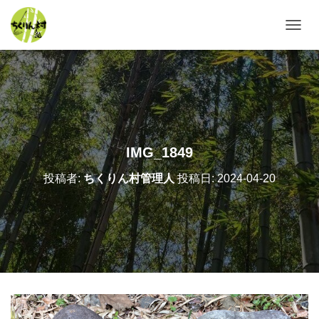
ナ
ビ
ゲ
ー
シ
ョ
ン
を
切
IMG_1849
り
替
投稿者:
ちくりん村管理人
投稿日:
2024-04-20
え