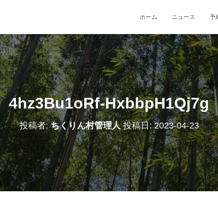
ホーム
ニュース
予
4hz3Bu1oRf-HxbbpH1Qj7g
投稿者:
ちくりん村管理人
投稿日:
2023-04-23