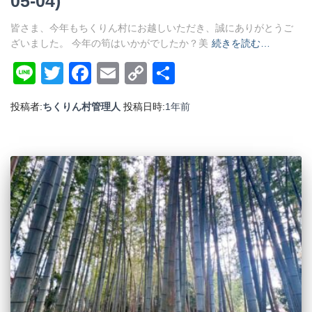
05-04)
皆さま、今年もちくりん村にお越しいただき、誠にありがとうご
ざいました。 今年の筍はいかがでしたか？美
続きを読む…
Line
Twitter
Facebook
Email
Copy
共
Link
有
投稿者:
ちくりん村管理人
投稿日時:
1年
前