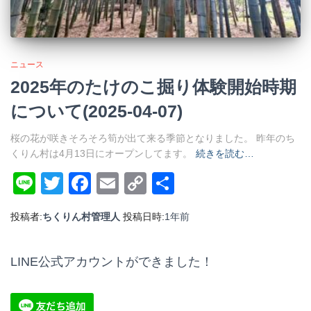
ニュース
2025年のたけのこ掘り体験開始時期
について(2025-04-07)
桜の花が咲きそろそろ筍が出て来る季節となりました。 昨年のち
くりん村は4月13日にオープンしてます。
続きを読む…
Line
Twitter
Facebook
Email
Copy
共
Link
有
投稿者:
ちくりん村管理人
投稿日時:
1年
前
LINE公式アカウントができました！