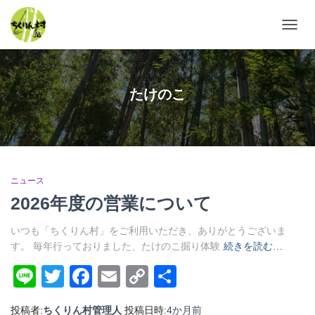
ナ
ビ
ゲ
ー
シ
たけのこ
ョ
ン
を
切
り
替
ニュース
え
2026年度の営業について
いつも「ちくりん村」をご利用いただき、ありがとうございま
す。 毎年行っておりました、たけのこ掘り体験
続きを読む…
Line
Twitter
Facebook
Email
Copy
共
Link
有
投稿者:
ちくりん村管理人
投稿日時:
4か月
前