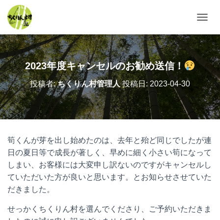
ナ
ビ
ゲ
ー
シ
2023年度キャンセルのお勧め送信！
ョ
ン
投稿者:
ちくりん村管理人
投稿日:
2023-04-30
を
切
り
替
え
筍くんが芽を出し始めたのは、去年と殆ど同じでしたが連
日の夏日等で成長が著しく、早めに細く小さい筍になって
しまい、お客様には大変申し訳ないのですがキャンセルし
ていただいた方が良いと思います。とお知らせさせていた
だきました。
せっかくちくりん村を選んでくださり、ご予約いただきま